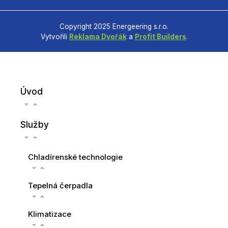
Copyright 2025 Energeering s.r.o.
Vytvořili
Reklama Dvořák
a
Profit Builders
.
Úvod
Služby
Chladírenské technologie
Tepelná čerpadla
Klimatizace