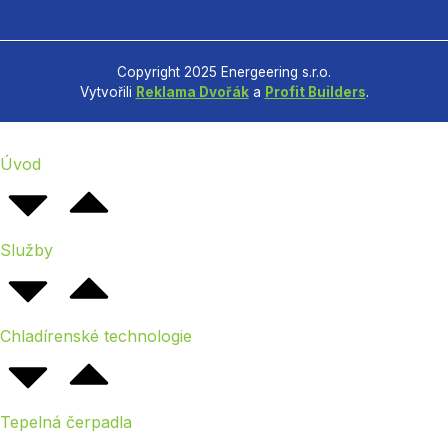
Copyright 2025 Energeering s.r.o.
Vytvořili
Reklama Dvořák
a
Profit Builders
.
Úvod
Služby
Chladírenské technologie
Tepelná čerpadla